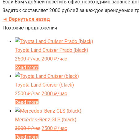
Если Вам удобней посетить офис, необходимо заранее дого
Задаток составляет 2000 рублей за каждое арендуемое т
◄ Вернуться назад
Похожие предложения
Toyota Land Cruiser Prado (black)
2500
₽/час
2000
₽/час
Read more
Toyota Land Cruiser (black)
2500
₽/час
2000
₽/час
Read more
Mercedes-Benz GLS (black)
3000
₽/час
2500
₽/час
Read more