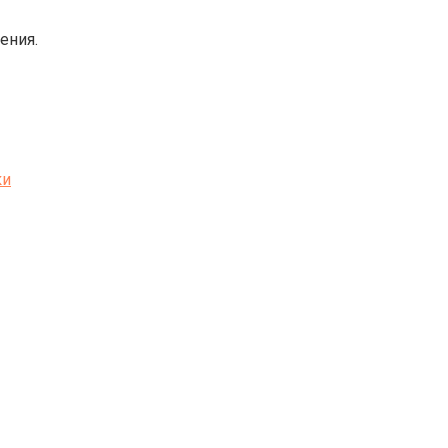
ения.
ки