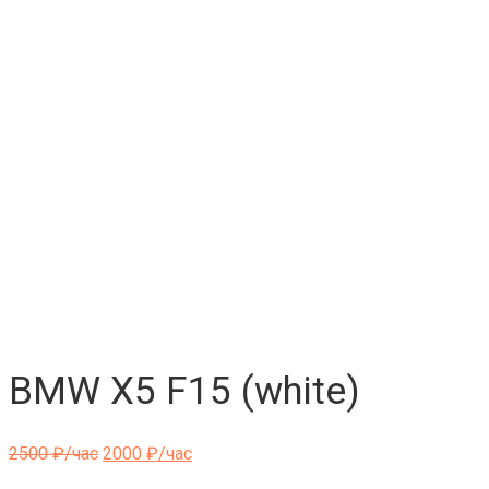
BMW X5 F15 (white)
2500
₽/час
2000
₽/час