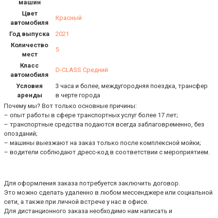
машин
Цвет
Красный
автомобиля
Год выпуска
2021
Количество
5
мест
Класс
D-CLASS Средний
автомобиля
Условия
3 часа и более, междугородняя поездка, трансфер
аренды
в черте города
Почему мы? Вот только основные причины:
– опыт работы в сфере транспортных услуг более 17 лет;
– транспортные средства подаются всегда заблаговременно, без
опозданий;
– машины выезжают на заказ только после комплексной мойки;
– водители соблюдают дресс-код в соответствии с мероприятием.
Для оформления заказа потребуется заключить договор.
Это можно сделать удаленно в любом мессенджере или социальной
сети, а также при личной встрече у нас в офисе.
Для дистанционного заказа необходимо нам написать и