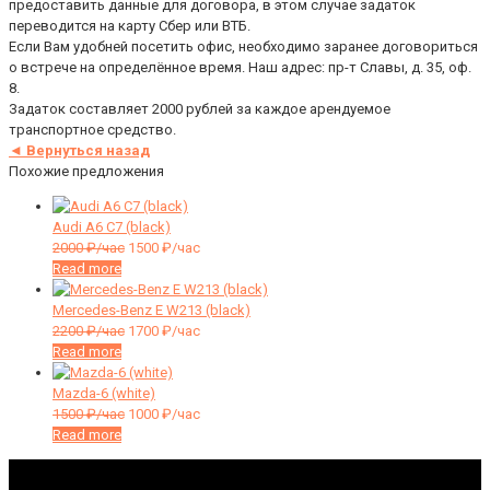
предоставить данные для договора, в этом случае задаток
переводится на карту Сбер или ВТБ.
Если Вам удобней посетить офис, необходимо заранее договориться
о встрече на определённое время. Наш адрес: пр-т Славы, д. 35, оф.
8.
Задаток составляет 2000 рублей за каждое арендуемое
транспортное средство.
◄ Вернуться назад
Похожие предложения
Audi A6 C7 (black)
2000
₽/час
1500
₽/час
Read more
Mercedes-Benz E W213 (black)
2200
₽/час
1700
₽/час
Read more
Mazda-6 (white)
1500
₽/час
1000
₽/час
Read more