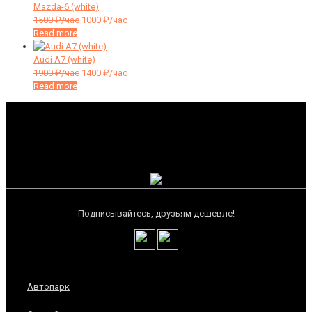
Mazda-6 (white)
1500
₽/час
1000
₽/час
Read more
Audi A7 (white)
1900
₽/час
1400
₽/час
Read more
Подписывайтесь, друзьям дешевле!
Автопарк