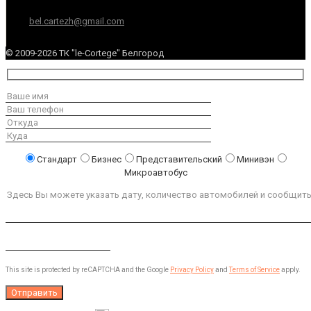
bel.cartezh@gmail.com
© 2009-2026 ТК "le-Cortege" Белгород
Стандарт
Бизнес
Представительский
Минивэн
Микроавтобус
This site is protected by reCAPTCHA and the Google
Privacy Policy
and
Terms of Service
apply.