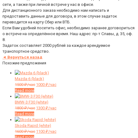
сети, а также при личной встрече у нас в офисе.
Для дистанционного заказа необходимо нам написать и
предоставить данные для договора, в этом случае задаток
переводится на карту Сбер или ВТБ.
Если Вам удобней посетить офис, необходимо заранее договориться
о встрече на определённое время. Наш адрес: пр-т Славы, д. 35, оф.
8.
Задаток составляет 2000 рублей за каждое арендуемое
транспортное средство.
◄ Вернуться назад
Похожие предложения
Mazda-6 (black)
1500
₽/час
1000
₽/час
Read more
BMW-3 F30 (white)
1800
₽/час
1300
₽/час
Read more
Skoda Rapid (white)
1600
₽/час
1100
₽/час
Read more