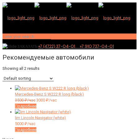
+7 (4722) 37-04-01 +7 910 737-04-01
ЗАКАЗАТЬ
Рекомендуемые автомобили
Showing all 2 results
Mercedes-Benz S W222 R long (black)
3500
₽/час
3000
₽/час
Подробнее
lim Lincoln Navigator (white)
5000
₽/час
Подробнее